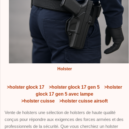
Holster
>holster glock 17
>holster glock 17 gen 5
>holster
glock 17 gen 5 avec lampe
>holster cuisse
>holster cuisse airsoft
Vente de holsters une sélection de holsters de haute qualité
conçus pour répondre aux exigences des forces armées et des
professionnels de la sécurité. Que vous cherchiez un holster