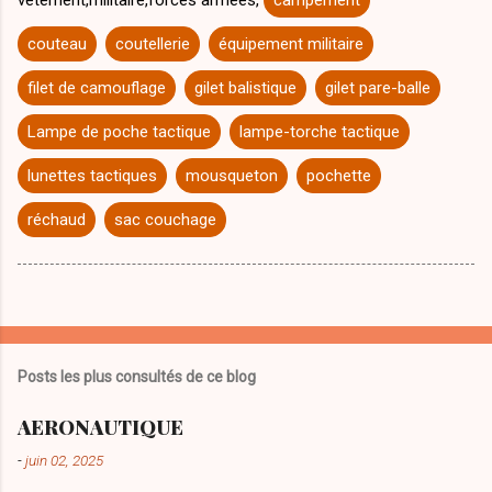
vêtement,militaire,forces armées,
campement
couteau
coutellerie
équipement militaire
filet de camouflage
gilet balistique
gilet pare-balle
Lampe de poche tactique
lampe-torche tactique
lunettes tactiques
mousqueton
pochette
réchaud
sac couchage
Posts les plus consultés de ce blog
AERONAUTIQUE
-
juin 02, 2025