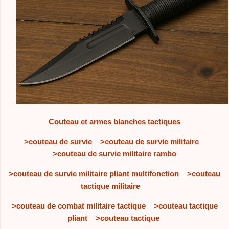
Couteau et armes blanches tactiques
>couteau de survie
>couteau de survie militaire
>couteau de survie militaire rambo
>couteau de survie militaire pliant multifonction
>couteau
tactique militaire
>couteau de combat militaire tactique
>couteau tactique
pliant
>couteau tactique